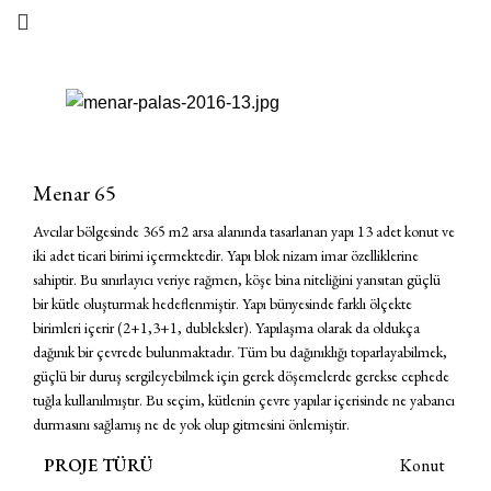
Menar 65
Avcılar bölgesinde 365 m2 arsa alanında tasarlanan yapı 13 adet konut ve
iki adet ticari birimi içermektedir. Yapı blok nizam imar özelliklerine
sahiptir. Bu sınırlayıcı veriye rağmen, köşe bina niteliğini yansıtan güçlü
bir kütle oluşturmak hedeflenmiştir. Yapı bünyesinde farklı ölçekte
birimleri içerir (2+1,3+1, dubleksler). Yapılaşma olarak da oldukça
dağınık bir çevrede bulunmaktadır. Tüm bu dağınıklığı toparlayabilmek,
güçlü bir duruş sergileyebilmek için gerek döşemelerde gerekse cephede
tuğla kullanılmıştır. Bu seçim, kütlenin çevre yapılar içerisinde ne yabancı
durmasını sağlamış ne de yok olup gitmesini önlemiştir.
PROJE TÜRÜ
Konut